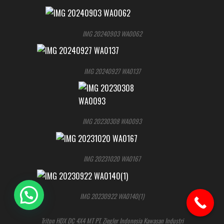
IMG 20240903 WA0062
IMG 20240927 WA0137
IMG 20230308 WA0093
IMG 20231020 WA0167
IMG 20230922 WA0140(1)
Triton HDX DC 4X4 MT PT. Ziegler Indonesia Kawasan Industri