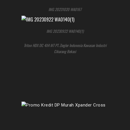
IMG 20231020 WA0167
IMG 20230922 WA0140(1)
Triton HDX DC 4X4 MT PT. Ziegler Indonesia Kawasan Industri
Cikarang Bekasi